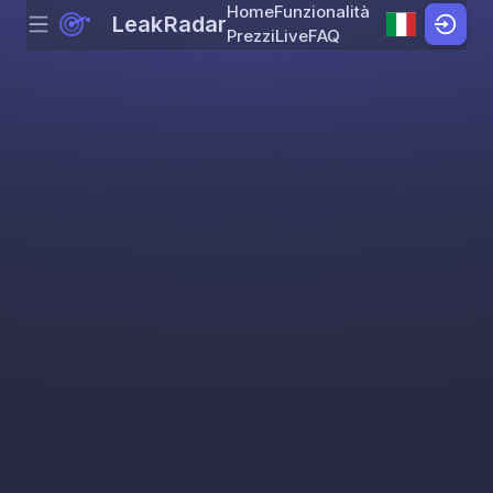
Home
Funzionalità
LeakRadar
Menu
Skip to content
Prezzi
Live
FAQ