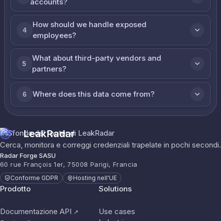
accounts?
How should we handle exposed
4
employees?
What about third-party vendors and
5
partners?
Where does this data come from?
6
LeakRadar
Cerca, monitora e correggi credenziali trapelate in pochi secondi.
Radar Forge SASU
60 rue François 1er, 75008 Parigi, Francia
Conforme GDPR
Hosting nell'UE
Prodotto
Solutions
Documentazione API
Use cases
↗