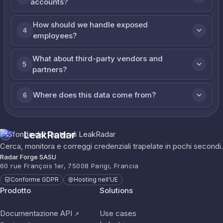
accounts?
How should we handle exposed
4
employees?
What about third-party vendors and
5
partners?
Where does this data come from?
6
LeakRadar
Cerca, monitora e correggi credenziali trapelate in pochi secondi.
Radar Forge SASU
60 rue François 1er, 75008 Parigi, Francia
Conforme GDPR
Hosting nell'UE
Prodotto
Solutions
Documentazione API
Use cases
↗