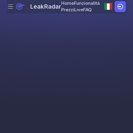
Home
Funzionalità
LeakRadar
Menu
Skip to content
Prezzi
Live
FAQ