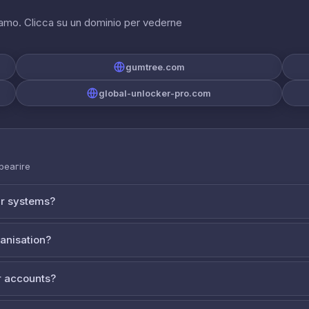
riamo. Clicca su un dominio per vederne
gumtree.com
global-unlocker-pro.com
 реагire
ur systems?
ganisation?
 accounts?