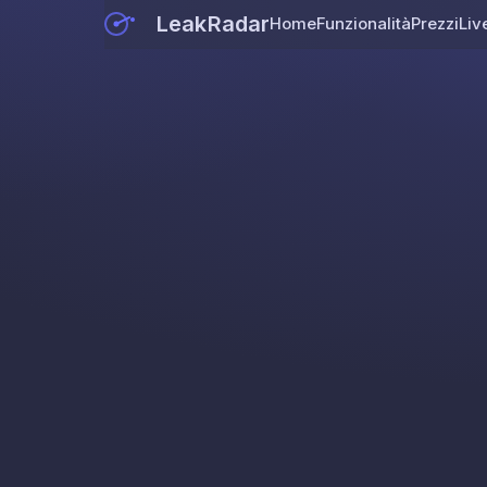
LeakRadar
Home
Funzionalità
Prezzi
Liv