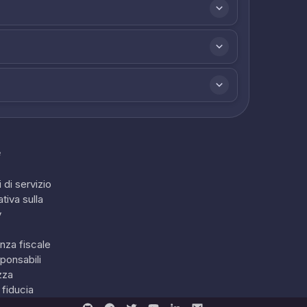
e
 di servizio
tiva sulla
y
nza fiscale
ponsabili
zza
 fiducia