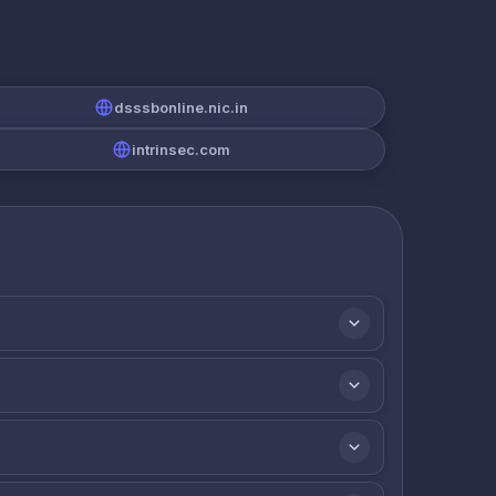
dsssbonline.nic.in
intrinsec.com