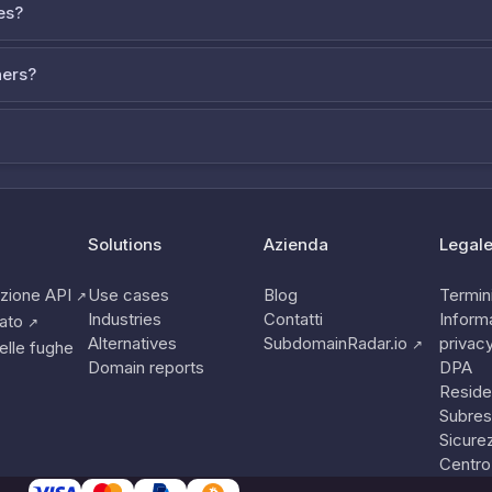
es?
ners?
Solutions
Azienda
Legal
zione API
Use cases
Blog
Termini
↗
Industries
Contatti
Informa
tato
↗
Alternatives
SubdomainRadar.io
privac
↗
elle fughe
Domain reports
DPA
Reside
Subres
Sicure
Centro