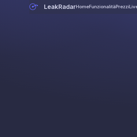
LeakRadar
Home
Funzionalità
Prezzi
Liv