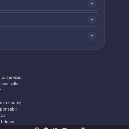
e
 di servizio
tiva sulla
y
nza fiscale
ponsabili
zza
 fiducia