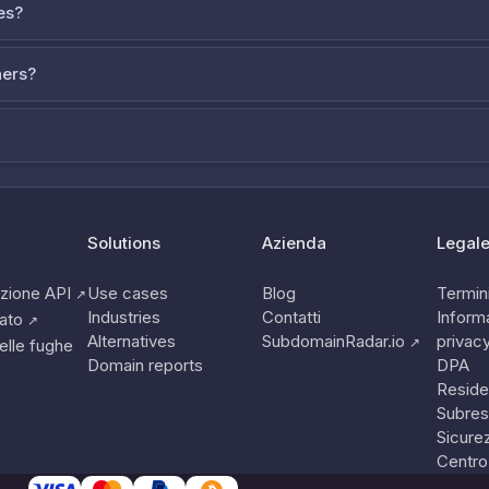
es?
ners?
Solutions
Azienda
Legal
zione API
Use cases
Blog
Termini
↗
Industries
Contatti
Informa
tato
↗
Alternatives
SubdomainRadar.io
privac
↗
elle fughe
Domain reports
DPA
Reside
Subres
Sicure
Centro