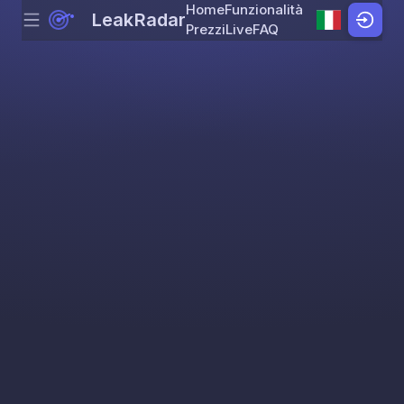
Home
Funzionalità
LeakRadar
Menu
Skip to content
Prezzi
Live
FAQ