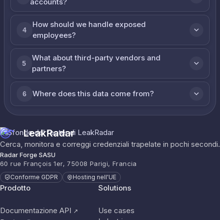
accounts?
How should we handle exposed
4
employees?
What about third-party vendors and
5
partners?
Where does this data come from?
6
LeakRadar
Cerca, monitora e correggi credenziali trapelate in pochi secondi.
Radar Forge SASU
60 rue François 1er, 75008 Parigi, Francia
Conforme GDPR
Hosting nell'UE
Prodotto
Solutions
Documentazione API
Use cases
↗