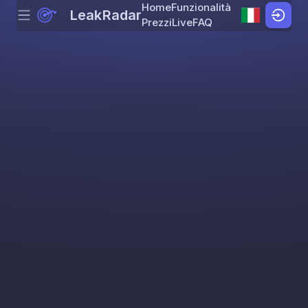
Home
Funzionalità
LeakRadar
Menu
Skip to content
Prezzi
Live
FAQ