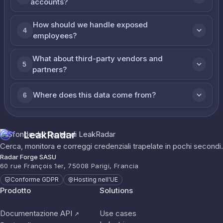
accounts?
How should we handle exposed
4
employees?
What about third-party vendors and
5
partners?
Where does this data come from?
6
LeakRadar
Cerca, monitora e correggi credenziali trapelate in pochi secondi.
Radar Forge SASU
60 rue François 1er, 75008 Parigi, Francia
Conforme GDPR
Hosting nell'UE
Prodotto
Solutions
Documentazione API
Use cases
↗