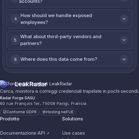
accounts?
How should we handle exposed
4
employees?
What about third-party vendors and
5
partners?
Where does this data come from?
6
LeakRadar
Cerca, monitora e correggi credenziali trapelate in pochi secondi.
Radar Forge SASU
60 rue François 1er, 75008 Parigi, Francia
Conforme GDPR
Hosting nell'UE
Prodotto
Solutions
Documentazione API
Use cases
↗