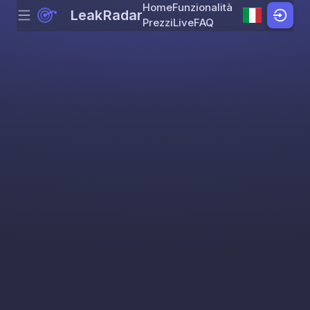
Home
Funzionalità
LeakRadar
Menu
Skip to content
Prezzi
Live
FAQ