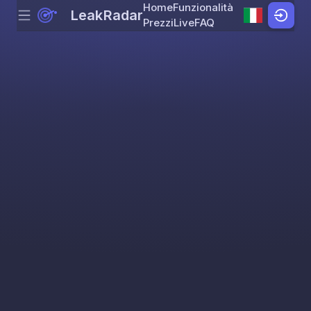
Home
Funzionalità
LeakRadar
Menu
Skip to content
Prezzi
Live
FAQ