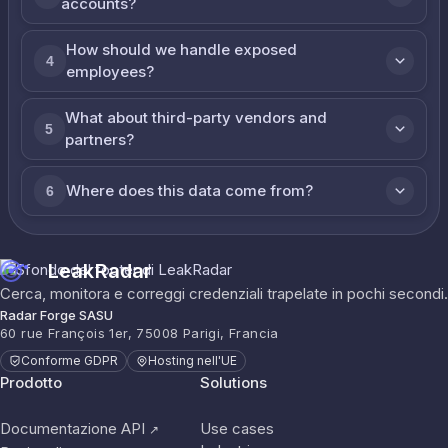
accounts?
How should we handle exposed
4
employees?
What about third-party vendors and
5
partners?
Where does this data come from?
6
LeakRadar
Cerca, monitora e correggi credenziali trapelate in pochi secondi.
Radar Forge SASU
60 rue François 1er, 75008 Parigi, Francia
Conforme GDPR
Hosting nell'UE
Prodotto
Solutions
Documentazione API
Use cases
↗