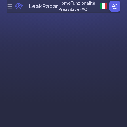
Home
Funzionalità
LeakRadar
Menu
Skip to content
Prezzi
Live
FAQ