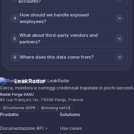
accounts?
How should we handle exposed
4
employees?
What about third-party vendors and
5
partners?
Where does this data come from?
6
LeakRadar
Cerca, monitora e correggi credenziali trapelate in pochi secondi.
Radar Forge SASU
60 rue François 1er, 75008 Parigi, Francia
Conforme GDPR
Hosting nell'UE
Prodotto
Solutions
Documentazione API
Use cases
↗