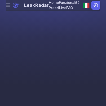
Home
Funzionalità
LeakRadar
Menu
Skip to content
Prezzi
Live
FAQ