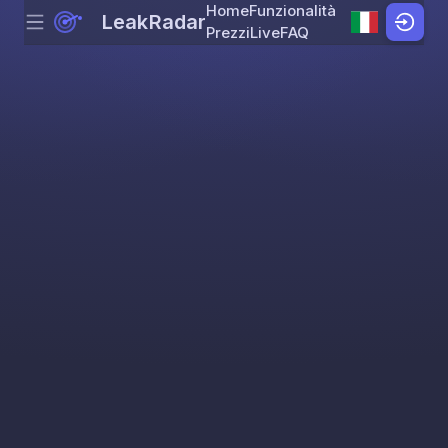
Home
Funzionalità
LeakRadar
Menu
Skip to content
Prezzi
Live
FAQ