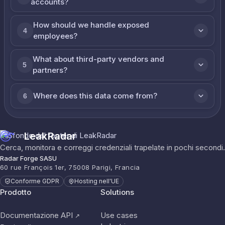
accounts?
How should we handle exposed
4
employees?
What about third-party vendors and
5
partners?
Where does this data come from?
6
LeakRadar
Cerca, monitora e correggi credenziali trapelate in pochi secondi.
Radar Forge SASU
60 rue François 1er, 75008 Parigi, Francia
Conforme GDPR
Hosting nell'UE
Prodotto
Solutions
Documentazione API
Use cases
↗