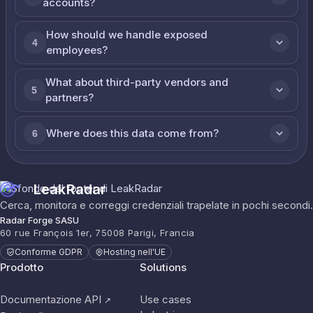
accounts?
How should we handle exposed
4
employees?
What about third-party vendors and
5
partners?
Where does this data come from?
6
LeakRadar
Cerca, monitora e correggi credenziali trapelate in pochi secondi.
Radar Forge SASU
60 rue François 1er, 75008 Parigi, Francia
Conforme GDPR
Hosting nell'UE
Prodotto
Solutions
Documentazione API
Use cases
↗