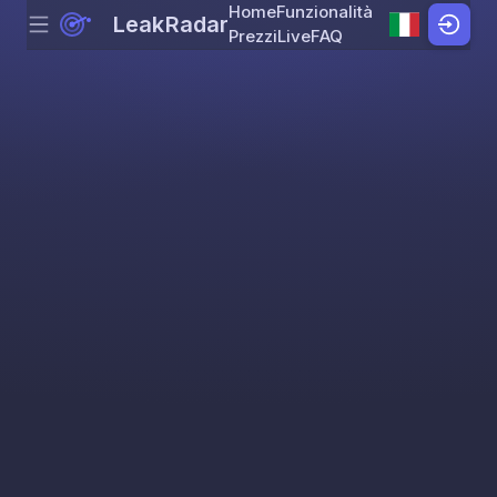
Home
Funzionalità
LeakRadar
Menu
Skip to content
Prezzi
Live
FAQ