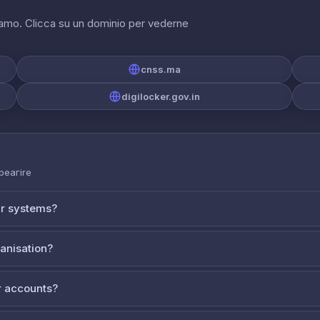
riamo. Clicca su un dominio per vederne
cnss.ma
digilocker.gov.in
 реагire
ur systems?
ganisation?
 accounts?