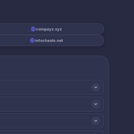
coinpayz.xyz
infocheats.net