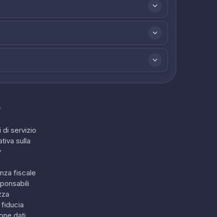
e
 di servizio
tiva sulla
y
nza fiscale
ponsabili
zza
 fiducia
one dati