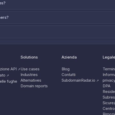
es?
ners?
Solutions
Azienda
Legal
zione API
Use cases
Blog
Termini
↗
Industries
Contatti
Informa
tato
↗
Alternatives
SubdomainRadar.io
privac
↗
elle fughe
Domain reports
DPA
Reside
Subres
Sicure
Centro
Rimozi