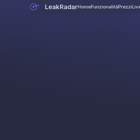
LeakRadar
Home
Funzionalità
Prezzi
Liv