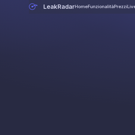
LeakRadar
Home
Funzionalità
Prezzi
Liv