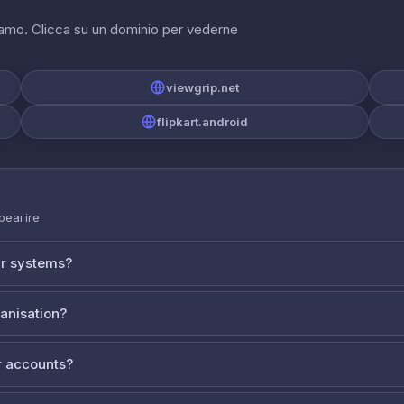
riamo. Clicca su un dominio per vederne
viewgrip.net
flipkart.android
 реагire
ur systems?
ganisation?
 accounts?