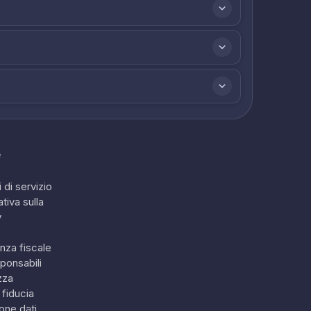
e
 di servizio
tiva sulla
y
nza fiscale
ponsabili
zza
 fiducia
one dati