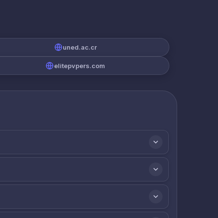
uned.ac.cr
elitepvpers.com