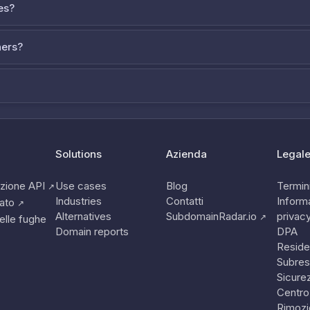
es?
ners?
Solutions
Azienda
Legal
zione API
Use cases
Blog
Termini
↗
Industries
Contatti
Informa
tato
↗
Alternatives
SubdomainRadar.io
privac
↗
elle fughe
Domain reports
DPA
Reside
Subres
Sicure
Centro
Rimozi