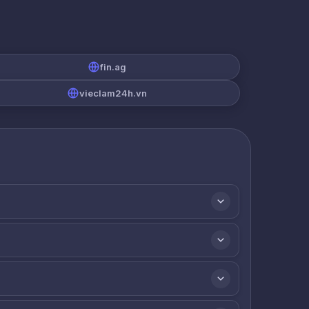
fin.ag
vieclam24h.vn