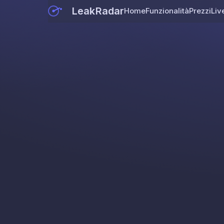
LeakRadar
Home
Funzionalità
Prezzi
Liv