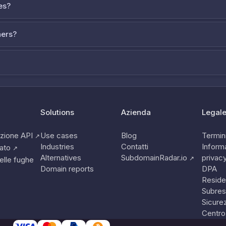
es?
ners?
Solutions
Azienda
Legal
zione API
Use cases
Blog
Termini
↗
Industries
Contatti
Informa
tato
↗
Alternatives
SubdomainRadar.io
privac
↗
elle fughe
Domain reports
DPA
Reside
Subres
Sicure
Centro