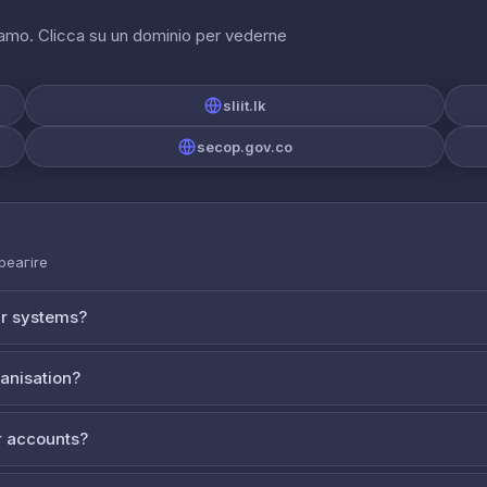
riamo. Clicca su un dominio per vederne
sliit.lk
secop.gov.co
 реагire
ur systems?
ganisation?
 accounts?