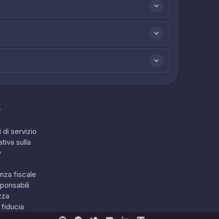
e
 di servizio
tiva sulla
y
nza fiscale
ponsabili
zza
 fiducia