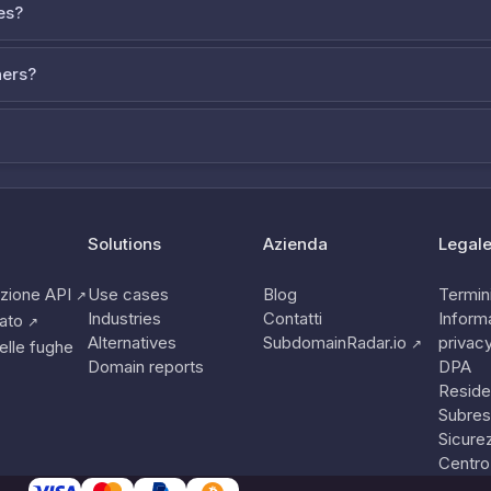
es?
ners?
Solutions
Azienda
Legal
zione API
Use cases
Blog
Termini
↗
Industries
Contatti
Informa
tato
↗
Alternatives
SubdomainRadar.io
privac
↗
elle fughe
Domain reports
DPA
Reside
Subres
Sicure
Centro