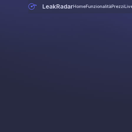
LeakRadar
Home
Funzionalità
Prezzi
Liv