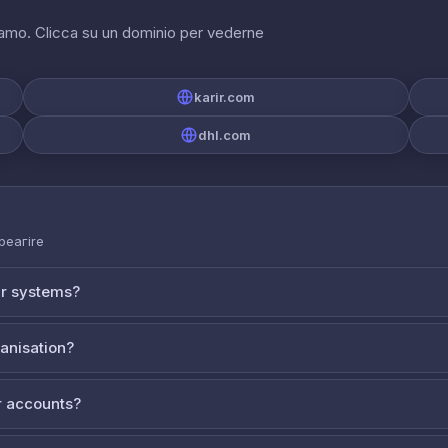
riamo. Clicca su un dominio per vederne
karir.com
dhl.com
 реагire
ur systems?
ganisation?
 accounts?