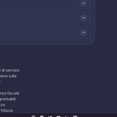
e
 di servizio
tiva sulla
y
nza fiscale
ponsabili
zza
 fiducia