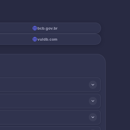
bcb.gov.br
vuldb.com