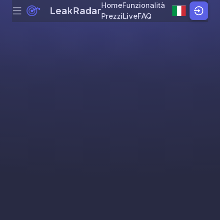
Home
Funzionalità
LeakRadar
Menu
Skip to content
Prezzi
Live
FAQ