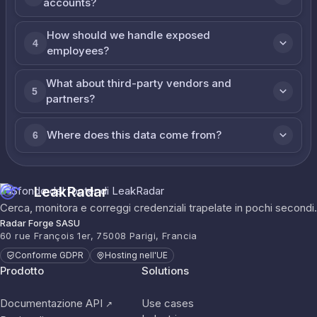
accounts?
How should we handle exposed
4
employees?
What about third-party vendors and
5
partners?
Where does this data come from?
6
LeakRadar
Cerca, monitora e correggi credenziali trapelate in pochi secondi.
Radar Forge SASU
60 rue François 1er, 75008 Parigi, Francia
Conforme GDPR
Hosting nell'UE
Prodotto
Solutions
Documentazione API
Use cases
↗