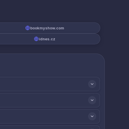
bookmyshow.com
idnes.cz