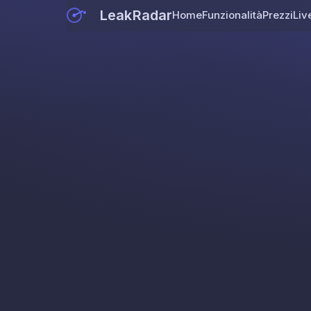
LeakRadar
Home
Funzionalità
Prezzi
Liv