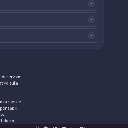
e
 di servizio
tiva sulla
y
nza fiscale
ponsabili
zza
 fiducia