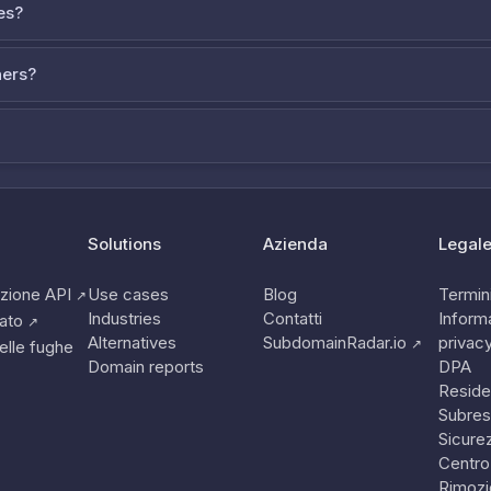
es?
ners?
Solutions
Azienda
Legal
zione API
Use cases
Blog
Termini
↗
Industries
Contatti
Informa
tato
↗
Alternatives
SubdomainRadar.io
privac
↗
elle fughe
Domain reports
DPA
Reside
Subres
Sicure
Centro
Rimozi