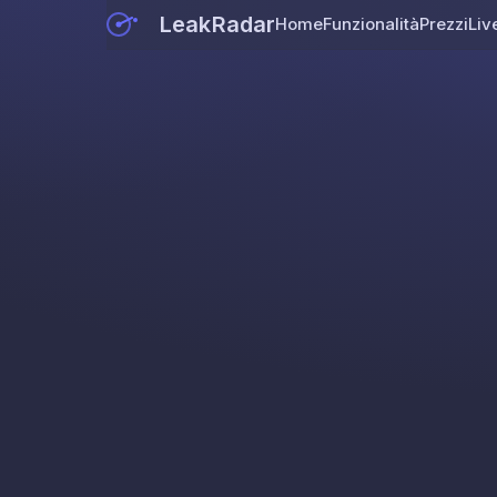
LeakRadar
Home
Funzionalità
Prezzi
Liv