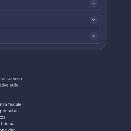
e
 di servizio
tiva sulla
y
nza fiscale
ponsabili
zza
 fiducia
one dati