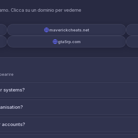
riamo. Clicca su un dominio per vederne
maverickcheats.net
gta5rp.com
 реагire
ur systems?
ganisation?
 accounts?