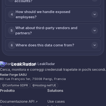
accounts?
How should we handle exposed
4
employees?
What about third-party vendors and
5
partners?
Where does this data come from?
6
LeakRadar
Cerca, monitora e correggi credenziali trapelate in pochi secondi.
Radar Forge SASU
60 rue François 1er, 75008 Parigi, Francia
Conforme GDPR
Hosting nell'UE
Prodotto
Solutions
Documentazione API
Use cases
↗