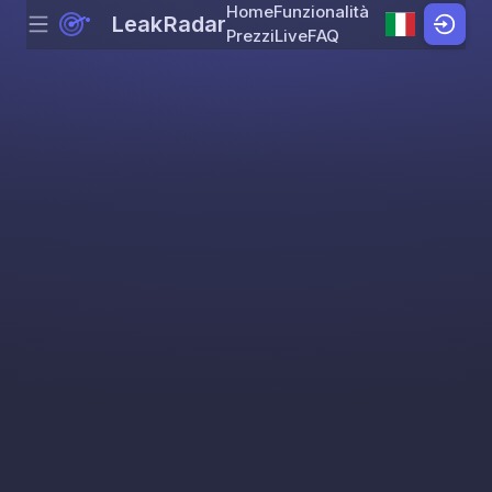
Home
Funzionalità
LeakRadar
Menu
Skip to content
Prezzi
Live
FAQ