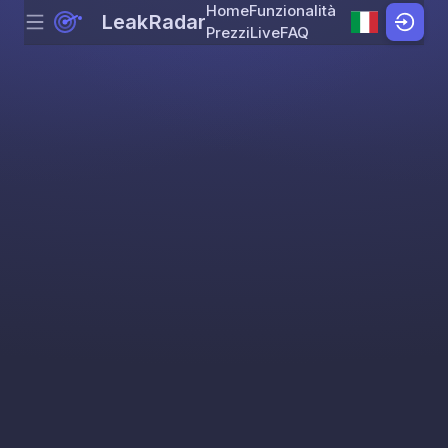
Home
Funzionalità
LeakRadar
Menu
Skip to content
Prezzi
Live
FAQ