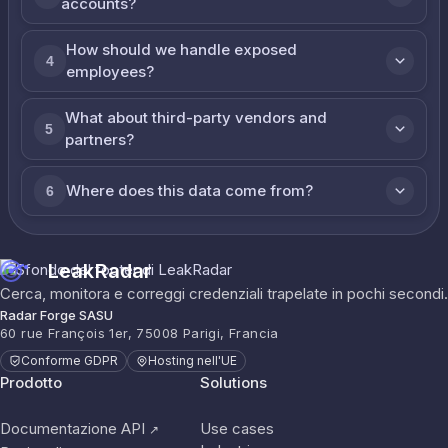
accounts?
How should we handle exposed
4
employees?
What about third-party vendors and
5
partners?
Where does this data come from?
6
LeakRadar
Cerca, monitora e correggi credenziali trapelate in pochi secondi.
Radar Forge SASU
60 rue François 1er, 75008 Parigi, Francia
Conforme GDPR
Hosting nell'UE
Prodotto
Solutions
Documentazione API
Use cases
↗