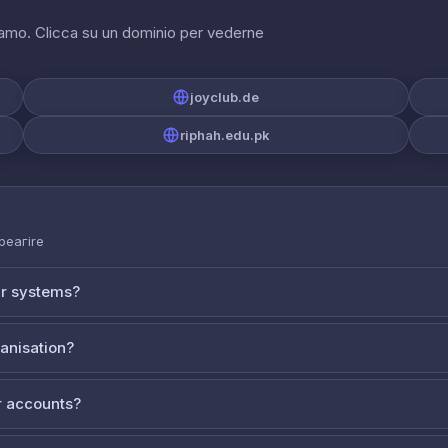
riamo. Clicca su un dominio per vederne
joyclub.de
riphah.edu.pk
 реагire
ur systems?
ganisation?
 accounts?