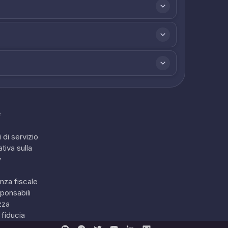
e
 di servizio
tiva sulla
y
nza fiscale
ponsabili
zza
 fiducia