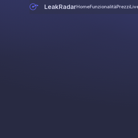
LeakRadar
Home
Funzionalità
Prezzi
Liv