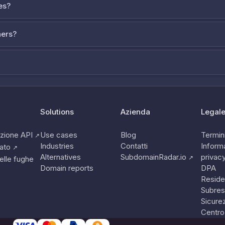
es?
ners?
Solutions
Azienda
Legal
zione API
Use cases
Blog
Termini
↗
Industries
Contatti
Informa
tato
↗
Alternatives
SubdomainRadar.io
privac
↗
elle fughe
Domain reports
DPA
Reside
Subres
Sicure
Centro