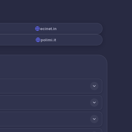
ecinet.in
polimi.it