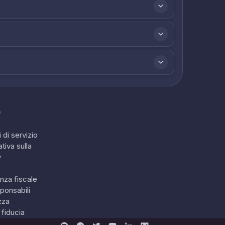
e
 di servizio
tiva sulla
y
nza fiscale
ponsabili
zza
 fiducia