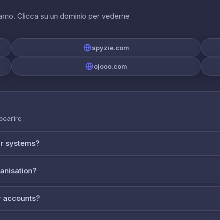
riamo. Clicca su un dominio per vederne
spyzie.com
ojooo.com
 реагire
ur systems?
ganisation?
 accounts?