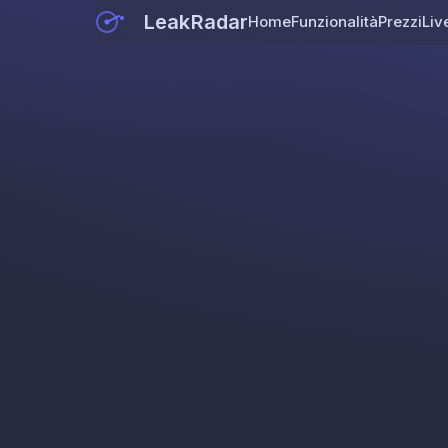
LeakRadar
Home
Funzionalità
Prezzi
Liv