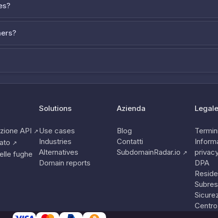
es?
ners?
Solutions
Azienda
Legal
zione API
Use cases
Blog
Termini
↗
Industries
Contatti
Informa
tato
↗
Alternatives
SubdomainRadar.io
privac
↗
elle fughe
Domain reports
DPA
Reside
Subres
Sicure
Centro