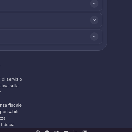
e
 di servizio
tiva sulla
y
nza fiscale
ponsabili
zza
 fiducia