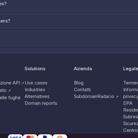
es?
ners?
Solutions
Azienda
Legal
zione API
Use cases
Blog
Termini
↗
Industries
Contatti
Informa
tato
↗
Alternatives
SubdomainRadar.io
privac
↗
elle fughe
Domain reports
DPA
Reside
Subres
Sicure
Centro