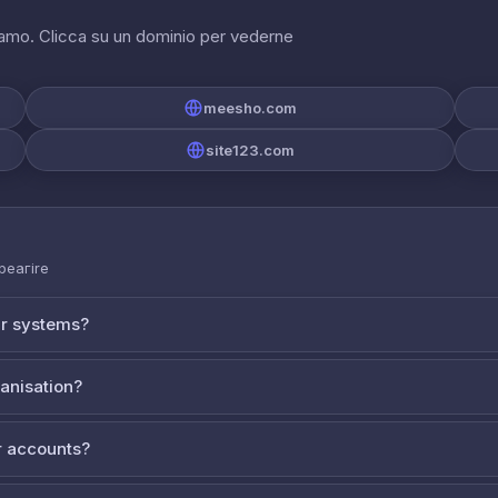
riamo. Clicca su un dominio per vederne
meesho.com
site123.com
 реагire
ur systems?
ganisation?
 accounts?