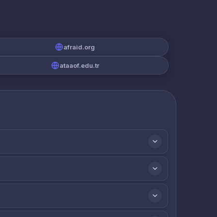
afraid.org
ataaof.edu.tr