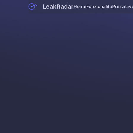
LeakRadar
Home
Funzionalità
Prezzi
Liv