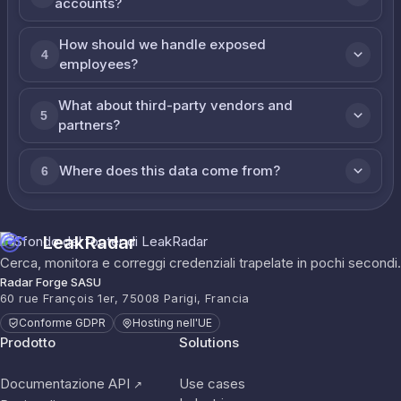
accounts?
How should we handle exposed
4
employees?
What about third-party vendors and
5
partners?
Where does this data come from?
6
LeakRadar
Cerca, monitora e correggi credenziali trapelate in pochi secondi.
Radar Forge SASU
60 rue François 1er, 75008 Parigi, Francia
Conforme GDPR
Hosting nell'UE
Prodotto
Solutions
Documentazione API
Use cases
↗