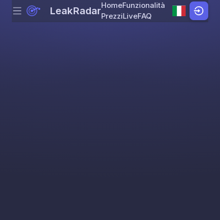
Home
Funzionalità
LeakRadar
Menu
Skip to content
Prezzi
Live
FAQ