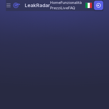
Home
Funzionalità
LeakRadar
Menu
Skip to content
Prezzi
Live
FAQ