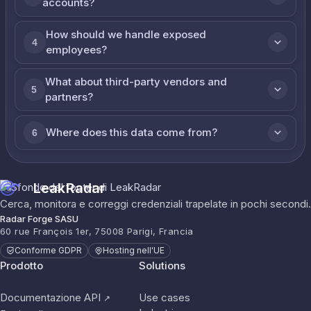
accounts?
How should we handle exposed
4
employees?
What about third-party vendors and
5
partners?
Where does this data come from?
6
LeakRadar
Cerca, monitora e correggi credenziali trapelate in pochi secondi.
Radar Forge SASU
60 rue François 1er, 75008 Parigi, Francia
Conforme GDPR
Hosting nell'UE
Prodotto
Solutions
Documentazione API
Use cases
↗