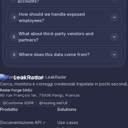
accounts?
How should we handle exposed
4
employees?
What about third-party vendors and
5
partners?
Where does this data come from?
6
LeakRadar
Cerca, monitora e correggi credenziali trapelate in pochi secondi.
Radar Forge SASU
60 rue François 1er, 75008 Parigi, Francia
Conforme GDPR
Hosting nell'UE
Prodotto
Solutions
Documentazione API
Use cases
↗