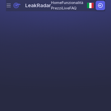
Home
Funzionalità
LeakRadar
Menu
Skip to content
Prezzi
Live
FAQ