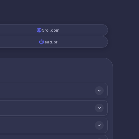
5roi.com
ead.br