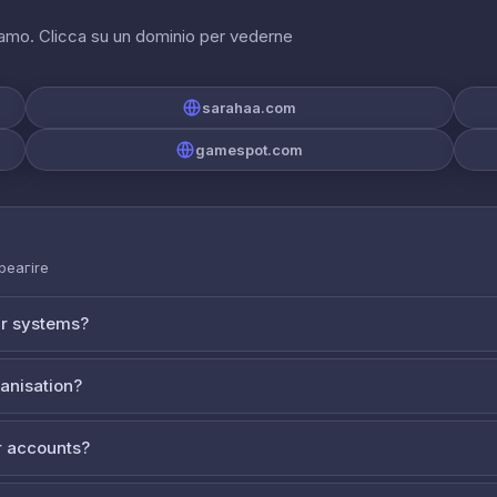
riamo. Clicca su un dominio per vederne
sarahaa.com
gamespot.com
 реагire
ur systems?
ganisation?
 accounts?