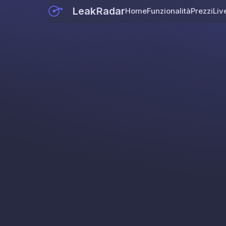
LeakRadar
Home
Funzionalità
Prezzi
Liv