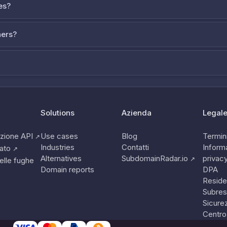
es?
ners?
Solutions
Azienda
Legal
zione API
Use cases
Blog
Termini
↗
Industries
Contatti
Informa
tato
↗
Alternatives
SubdomainRadar.io
privac
↗
elle fughe
Domain reports
DPA
Reside
Subres
Sicure
Centro