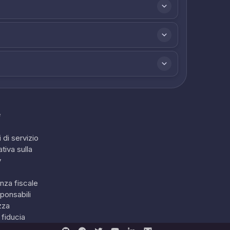
e
 di servizio
tiva sulla
y
nza fiscale
ponsabili
zza
 fiducia