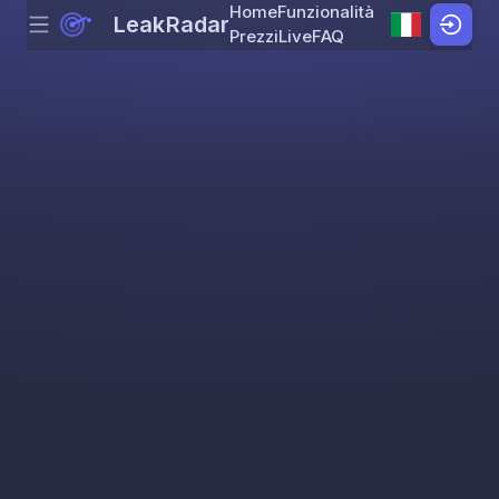
Home
Funzionalità
LeakRadar
Menu
Skip to content
Prezzi
Live
FAQ