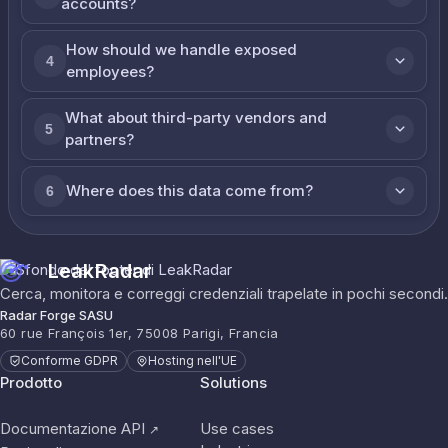
accounts?
How should we handle exposed
4
employees?
What about third-party vendors and
5
partners?
Where does this data come from?
6
LeakRadar
Cerca, monitora e correggi credenziali trapelate in pochi secondi.
Radar Forge SASU
60 rue François 1er, 75008 Parigi, Francia
Conforme GDPR
Hosting nell'UE
Prodotto
Solutions
Documentazione API
Use cases
↗