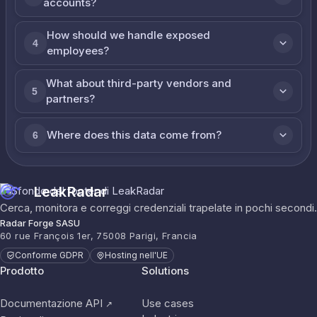
accounts?
How should we handle exposed
4
employees?
What about third-party vendors and
5
partners?
Where does this data come from?
6
LeakRadar
Cerca, monitora e correggi credenziali trapelate in pochi secondi.
Radar Forge SASU
60 rue François 1er, 75008 Parigi, Francia
Conforme GDPR
Hosting nell'UE
Prodotto
Solutions
Documentazione API
Use cases
↗