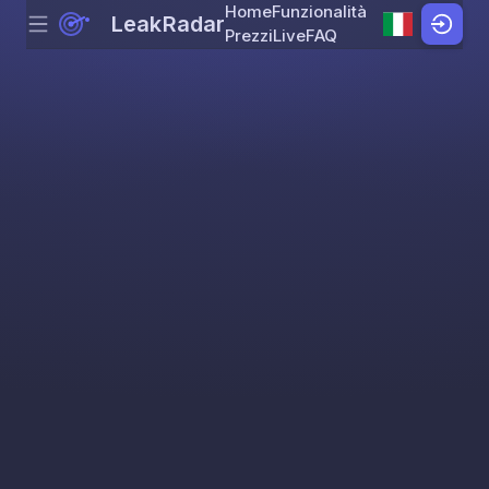
Home
Funzionalità
LeakRadar
Menu
Skip to content
Prezzi
Live
FAQ