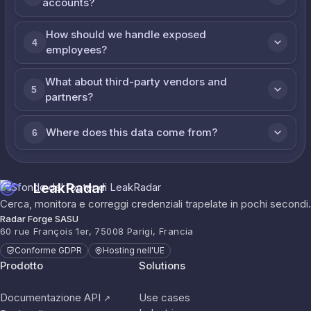
accounts?
How should we handle exposed
4
employees?
What about third-party vendors and
5
partners?
Where does this data come from?
6
LeakRadar
Cerca, monitora e correggi credenziali trapelate in pochi secondi.
Radar Forge SASU
60 rue François 1er, 75008 Parigi, Francia
Conforme GDPR
Hosting nell'UE
Prodotto
Solutions
Documentazione API
Use cases
↗