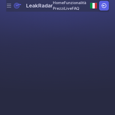
Home
Funzionalità
LeakRadar
Menu
Skip to content
Prezzi
Live
FAQ