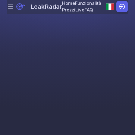
Home
Funzionalità
LeakRadar
Menu
Skip to content
Prezzi
Live
FAQ