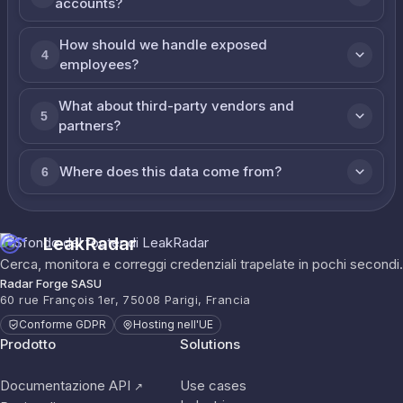
accounts?
How should we handle exposed
4
employees?
What about third-party vendors and
5
partners?
Where does this data come from?
6
LeakRadar
Cerca, monitora e correggi credenziali trapelate in pochi secondi.
Radar Forge SASU
60 rue François 1er, 75008 Parigi, Francia
Conforme GDPR
Hosting nell'UE
Prodotto
Solutions
Documentazione API
Use cases
↗