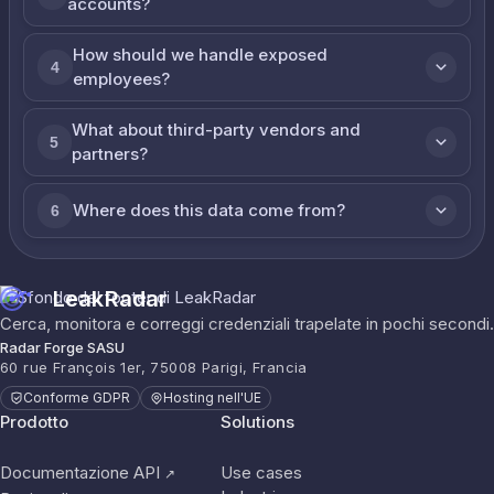
accounts?
How should we handle exposed
4
employees?
What about third-party vendors and
5
partners?
Where does this data come from?
6
LeakRadar
Cerca, monitora e correggi credenziali trapelate in pochi secondi.
Radar Forge SASU
60 rue François 1er, 75008 Parigi, Francia
Conforme GDPR
Hosting nell'UE
Prodotto
Solutions
Documentazione API
Use cases
↗