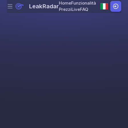
Home
Funzionalità
LeakRadar
Menu
Skip to content
Prezzi
Live
FAQ