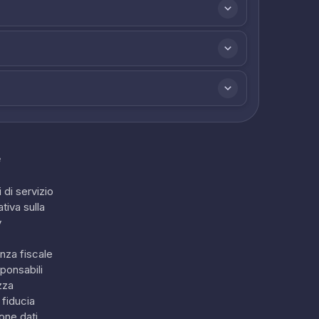
e
 di servizio
tiva sulla
y
nza fiscale
ponsabili
zza
 fiducia
one dati