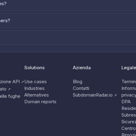
es?
ners?
Solutions
Azienda
Legal
zione API
Use cases
Blog
Termini
↗
Industries
Contatti
Informa
tato
↗
Alternatives
SubdomainRadar.io
privac
↗
elle fughe
Domain reports
DPA
Reside
Subres
Sicure
Centro
Rimozi