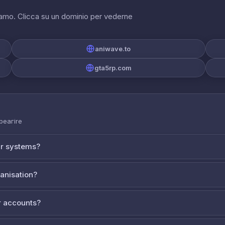
riamo. Clicca su un dominio per vederne
aniwave.to
gta5rp.com
 реагire
ur systems?
ganisation?
 accounts?