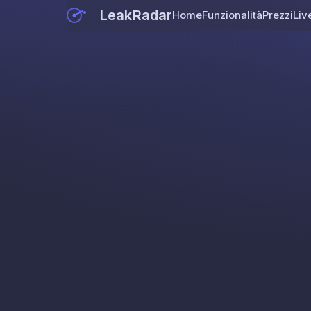
LeakRadar
Home
Funzionalità
Prezzi
Liv