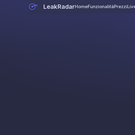
LeakRadar
Home
Funzionalità
Prezzi
Liv