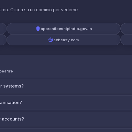
riamo. Clicca su un dominio per vederne
apprenticeshipindia.gov.in
scbeasy.com
 реагire
ur systems?
ganisation?
 accounts?