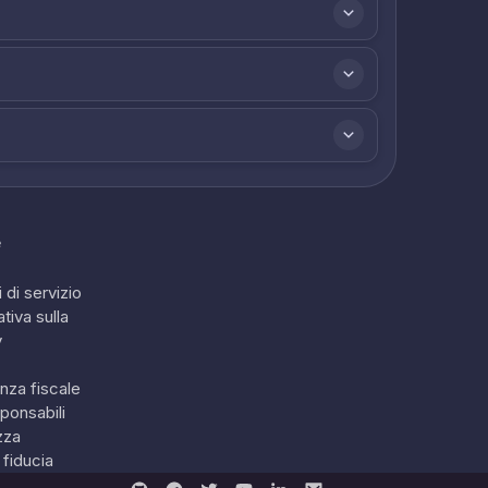
e
 di servizio
tiva sulla
y
nza fiscale
ponsabili
zza
 fiducia