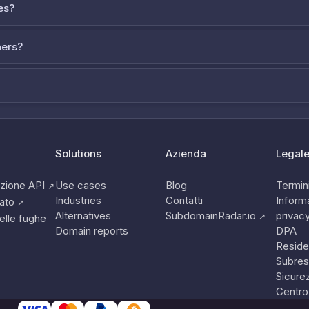
es?
ners?
Solutions
Azienda
Legal
zione API
Use cases
Blog
Termini
↗
Industries
Contatti
Informa
tato
↗
Alternatives
SubdomainRadar.io
privac
↗
elle fughe
Domain reports
DPA
Reside
Subres
Sicure
Centro