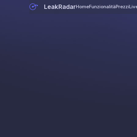
LeakRadar
Home
Funzionalità
Prezzi
Liv