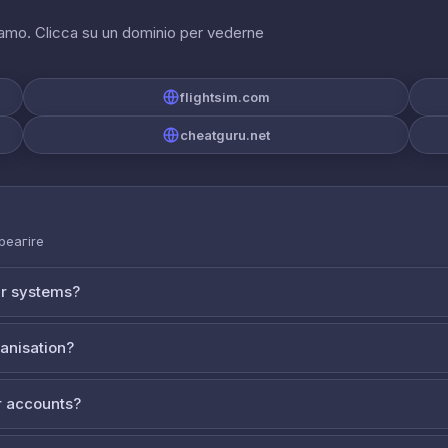
riamo. Clicca su un dominio per vederne
flightsim.com
cheatguru.net
 реагire
ur systems?
ganisation?
 accounts?