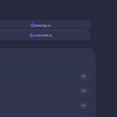
taming.io
cisfrectt.in