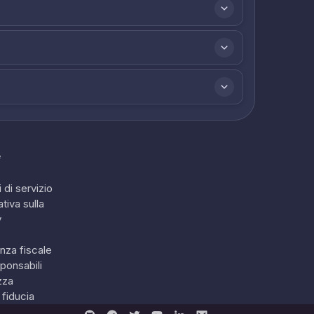
e
 di servizio
tiva sulla
y
nza fiscale
ponsabili
zza
 fiducia