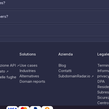
es?
ners?
Solutions
Azienda
Legal
zione API
Use cases
Blog
Termini
↗
Industries
Contatti
Informa
tato
↗
Alternatives
SubdomainRadar.io
privac
↗
elle fughe
Domain reports
DPA
Reside
Subres
Sicure
Centro