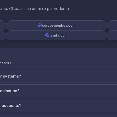
riamo. Clicca su un dominio per vederne
surveymonkey.com
lynda.com
 реагire
ur systems?
ganisation?
 accounts?