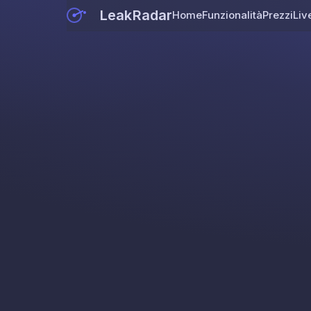
LeakRadar
Home
Funzionalità
Prezzi
Liv