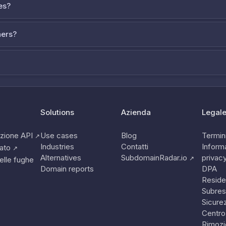
es?
ners?
Solutions
Azienda
Legal
zione API
Use cases
Blog
Termini
↗
Industries
Contatti
Informa
tato
↗
Alternatives
SubdomainRadar.io
privac
↗
elle fughe
Domain reports
DPA
Reside
Subres
Sicure
Centro
Rimozi