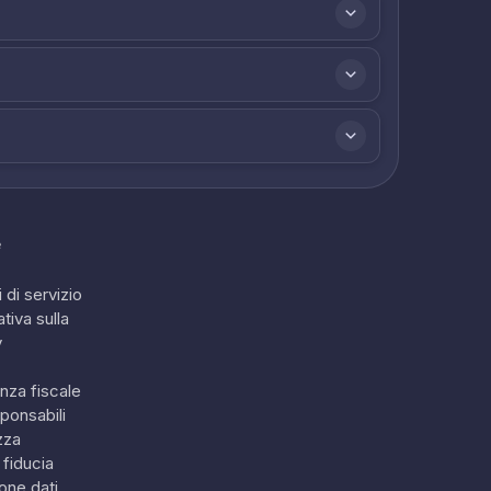
e
 di servizio
tiva sulla
y
nza fiscale
ponsabili
zza
 fiducia
one dati