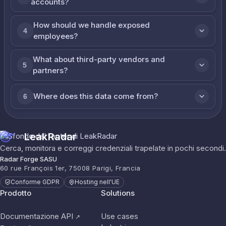
accounts?
How should we handle exposed
4
employees?
What about third-party vendors and
5
partners?
Where does this data come from?
6
LeakRadar
Cerca, monitora e correggi credenziali trapelate in pochi secondi.
Radar Forge SASU
60 rue François 1er, 75008 Parigi, Francia
Conforme GDPR
Hosting nell'UE
Prodotto
Solutions
Documentazione API
Use cases
↗