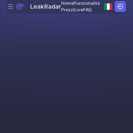
Home
Funzionalità
LeakRadar
Menu
Skip to content
Prezzi
Live
FAQ