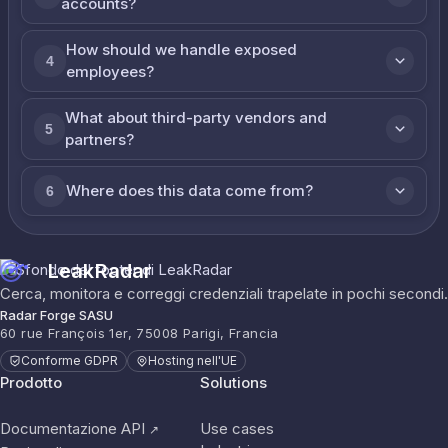
accounts?
How should we handle exposed
4
employees?
What about third-party vendors and
5
partners?
Where does this data come from?
6
LeakRadar
Cerca, monitora e correggi credenziali trapelate in pochi secondi.
Radar Forge SASU
60 rue François 1er, 75008 Parigi, Francia
Conforme GDPR
Hosting nell'UE
Prodotto
Solutions
Documentazione API
Use cases
↗