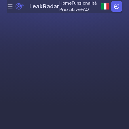
Home
Funzionalità
LeakRadar
Menu
Skip to content
Prezzi
Live
FAQ