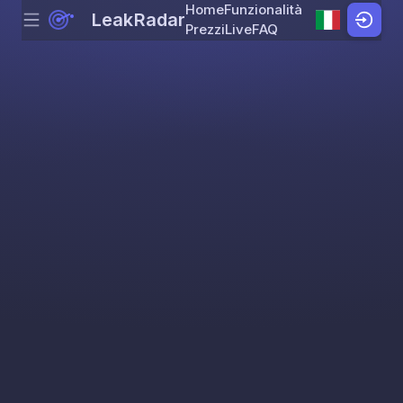
Home
Funzionalità
LeakRadar
Menu
Skip to content
Prezzi
Live
FAQ