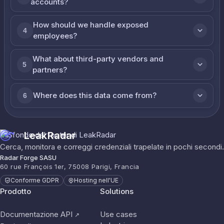
accounts?
How should we handle exposed
4
employees?
What about third-party vendors and
5
partners?
Where does this data come from?
6
LeakRadar
Cerca, monitora e correggi credenziali trapelate in pochi secondi.
Radar Forge SASU
60 rue François 1er, 75008 Parigi, Francia
Conforme GDPR
Hosting nell'UE
Prodotto
Solutions
Documentazione API
Use cases
↗