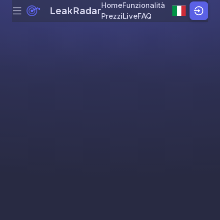
Home
Funzionalità
LeakRadar
Menu
Skip to content
Prezzi
Live
FAQ