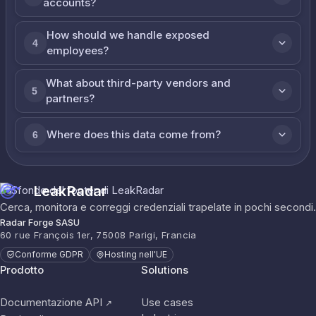
accounts?
How should we handle exposed
4
employees?
What about third-party vendors and
5
partners?
Where does this data come from?
6
LeakRadar
Cerca, monitora e correggi credenziali trapelate in pochi secondi.
Radar Forge SASU
60 rue François 1er, 75008 Parigi, Francia
Conforme GDPR
Hosting nell'UE
Prodotto
Solutions
Documentazione API
Use cases
↗