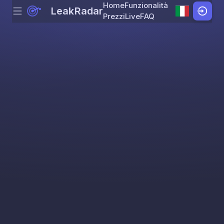
Home
Funzionalità
LeakRadar
Menu
Skip to content
Prezzi
Live
FAQ