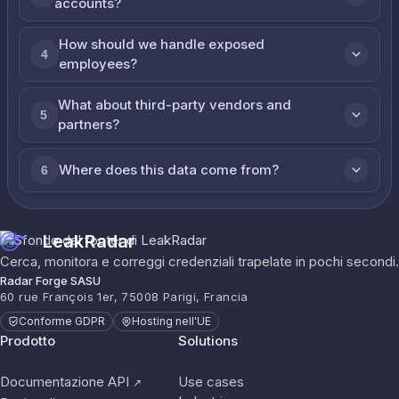
accounts?
How should we handle exposed
4
employees?
What about third-party vendors and
5
partners?
Where does this data come from?
6
LeakRadar
Cerca, monitora e correggi credenziali trapelate in pochi secondi.
Radar Forge SASU
60 rue François 1er, 75008 Parigi, Francia
Conforme GDPR
Hosting nell'UE
Prodotto
Solutions
Documentazione API
Use cases
↗