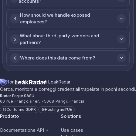
accounts?
How should we handle exposed
4
employees?
What about third-party vendors and
5
partners?
Where does this data come from?
6
LeakRadar
Cerca, monitora e correggi credenziali trapelate in pochi secondi.
Radar Forge SASU
60 rue François 1er, 75008 Parigi, Francia
Conforme GDPR
Hosting nell'UE
Prodotto
Solutions
Documentazione API
Use cases
↗