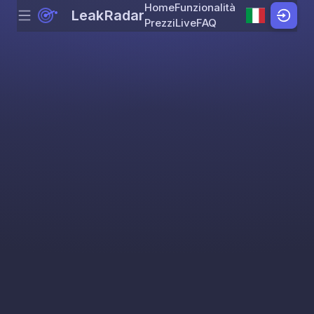
Home
Funzionalità
LeakRadar
Menu
Skip to content
Prezzi
Live
FAQ