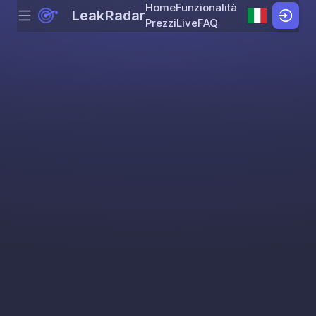
Home
Funzionalità
LeakRadar
Menu
Skip to content
Prezzi
Live
FAQ