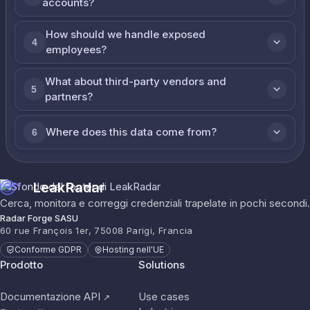
accounts?
How should we handle exposed
4
employees?
What about third-party vendors and
5
partners?
Where does this data come from?
6
LeakRadar
Cerca, monitora e correggi credenziali trapelate in pochi secondi.
Radar Forge SASU
60 rue François 1er, 75008 Parigi, Francia
Conforme GDPR
Hosting nell'UE
Prodotto
Solutions
Documentazione API
Use cases
↗