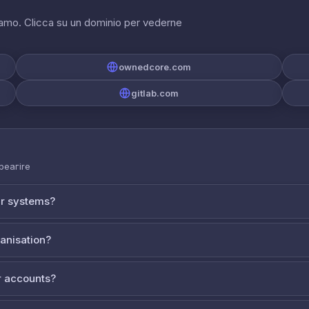
riamo. Clicca su un dominio per vederne
ownedcore.com
gitlab.com
 реагire
ur systems?
ganisation?
 accounts?