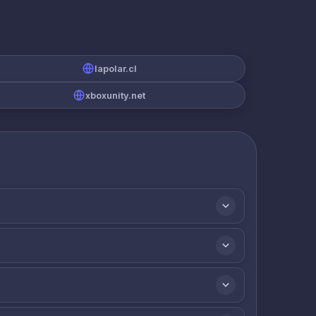
lapolar.cl
xboxunity.net