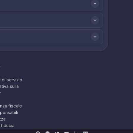
e
 di servizio
tiva sulla
y
nza fiscale
ponsabili
zza
 fiducia