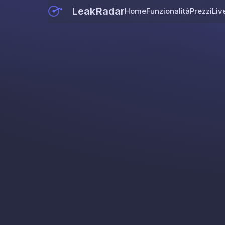
LeakRadar
Home
Funzionalità
Prezzi
Liv