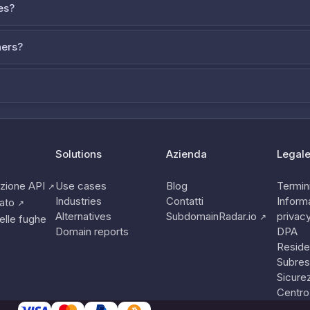
es?
ners?
Solutions
Azienda
Legal
zione API
Use cases
Blog
Termini
↗
Industries
Contatti
Informa
tato
↗
Alternatives
SubdomainRadar.io
privac
↗
elle fughe
Domain reports
DPA
Reside
Subres
Sicure
Centro