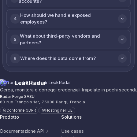
accounts?
How should we handle exposed
4
employees?
What about third-party vendors and
5
partners?
Where does this data come from?
6
LeakRadar
Cerca, monitora e correggi credenziali trapelate in pochi secondi.
Radar Forge SASU
60 rue François 1er, 75008 Parigi, Francia
Conforme GDPR
Hosting nell'UE
Prodotto
Solutions
Documentazione API
Use cases
↗