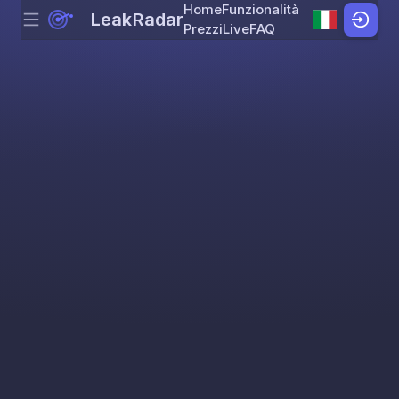
Home
Funzionalità
LeakRadar
Menu
Skip to content
Prezzi
Live
FAQ