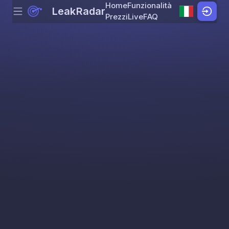
Home
Funzionalità
LeakRadar
Menu
Skip to content
Prezzi
Live
FAQ