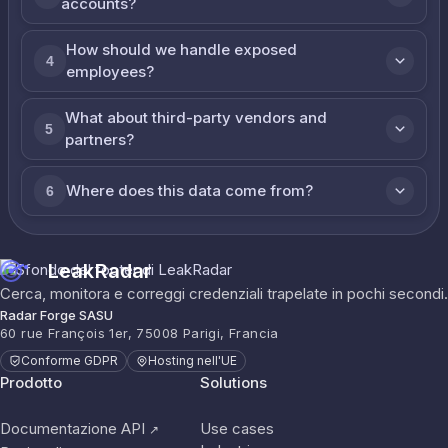
accounts?
How should we handle exposed
4
employees?
What about third-party vendors and
5
partners?
Where does this data come from?
6
LeakRadar
Cerca, monitora e correggi credenziali trapelate in pochi secondi.
Radar Forge SASU
60 rue François 1er, 75008 Parigi, Francia
Conforme GDPR
Hosting nell'UE
Prodotto
Solutions
Documentazione API
Use cases
↗