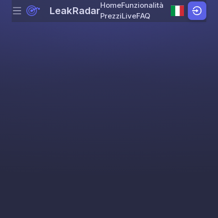
Home
Funzionalità
LeakRadar
Menu
Skip to content
Prezzi
Live
FAQ