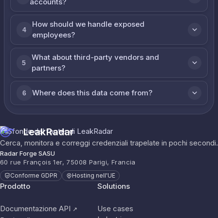
accounts?
How should we handle exposed
4
employees?
What about third-party vendors and
5
partners?
Where does this data come from?
6
LeakRadar
Cerca, monitora e correggi credenziali trapelate in pochi secondi.
Radar Forge SASU
60 rue François 1er, 75008 Parigi, Francia
Conforme GDPR
Hosting nell'UE
Prodotto
Solutions
Documentazione API
Use cases
↗