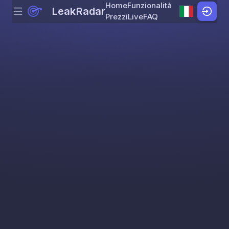
Home
Funzionalità
LeakRadar
Menu
Skip to content
Prezzi
Live
FAQ