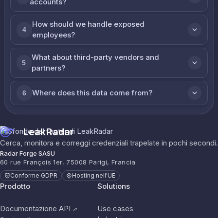
accounts?
How should we handle exposed
4
employees?
What about third-party vendors and
5
partners?
Where does this data come from?
6
LeakRadar
Cerca, monitora e correggi credenziali trapelate in pochi secondi.
Radar Forge SASU
60 rue François 1er, 75008 Parigi, Francia
Conforme GDPR
Hosting nell'UE
Prodotto
Solutions
Documentazione API
Use cases
↗