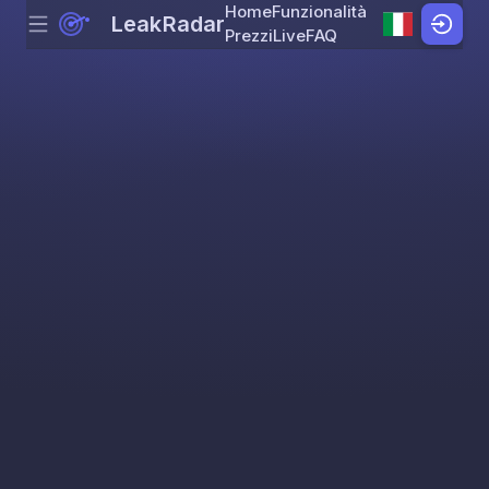
Home
Funzionalità
LeakRadar
Menu
Skip to content
Prezzi
Live
FAQ